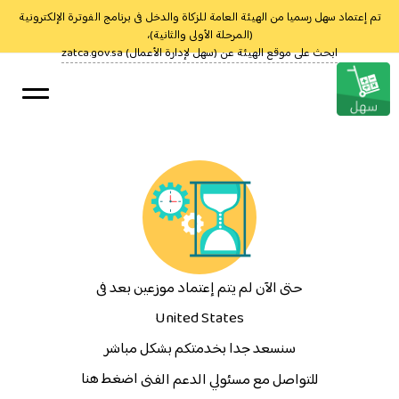
تم إعتماد سهل رسميا من الهيئة العامة للزكاة والدخل فى برنامج الفوترة الإلكترونية
(المرحلة الأولى والثانية)،
ابحث على موقع الهيئة عن (سهل لإدارة الأعمال) zatca.gov.sa
البداية
تحميل
تعلم
حتى الآن لم يتم إعتماد موزعين بعد فى
الأسعار
United States
سنسعد جدا بخدمتكم بشكل مباشر
الدعم الفنى
اضغط هنا
للتواصل مع مسئولي الدعم الفنى