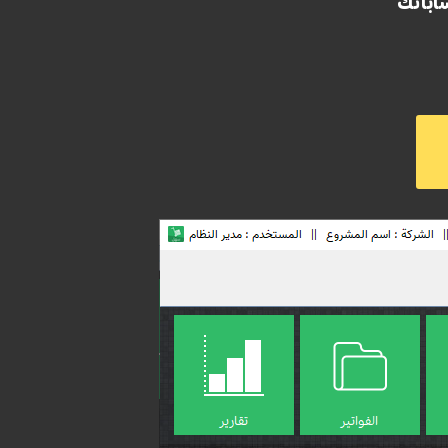
اباتك