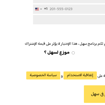
+1
United
States
+1
كم برنامج سهل ، هذا الإختيار لا يؤثر على قيمة الإشتراك
موزع لسهل ؟
إتفاقية الاستخدام
سياسة الخصوصية
ة على
و
 فى سهل