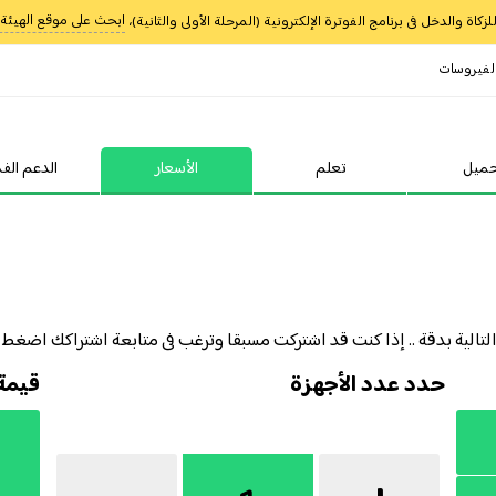
ابحث على موقع الهيئة عن (سه
كاة والدخل فى برنامج الفوترة الإلكترونية (المرحلة الأولى والثانية)،
لفيروسات
ميل
تعلم
الأسعار
الدعم الفن
 التالية بدقة .. إذا كنت قد اشتركت مسبقا وترغب فى متابعة اشتراكك اضغط
حدد عدد الأجهزة
قيمة