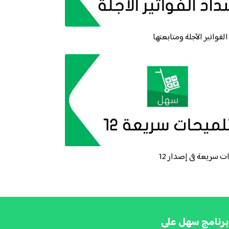
لفواتير الآجلة ومتابعتها
ت سريعة فى إصدار 12
برنامج سهل على